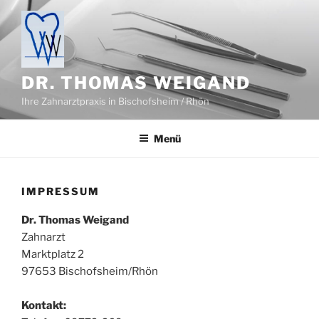
Zum
Inhalt
springen
DR. THOMAS WEIGAND
Ihre Zahnarztpraxis in Bischofsheim / Rhön
Menü
IMPRESSUM
Dr. Thomas Weigand
Zahnarzt
Marktplatz 2
97653 Bischofsheim/Rhön
Kontakt: