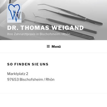
Zum
Inhalt
springen
DR. THOMAS WEIGAND
Ihre Zahnarztpraxis in Bischofsheim / Rhön
Menü
SO FINDEN SIE UNS
Marktplatz 2
97653 Bischofsheim / Rhön